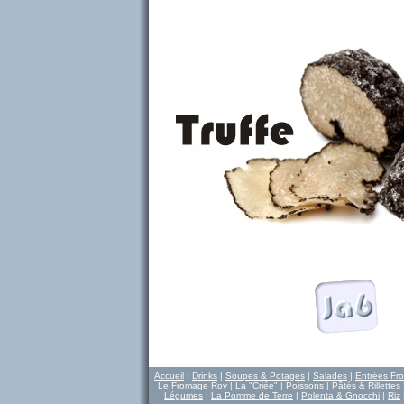
Accueil
|
Drinks
|
Soupes & Potages
|
Salades
|
Entrées Fro
Le Fromage Roy
|
La "Criée"
|
Poissons
|
Pâtés & Rillettes
Légumes
|
La Pomme de Terre
|
Polenta & Gnocchi
|
Riz