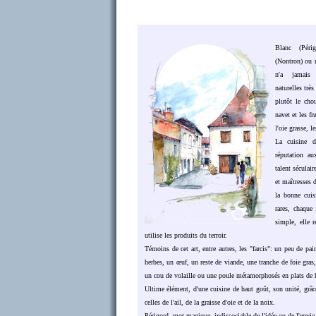
Blanc (Périg
(Nontron) ou 
n'a jamais 
naturelles trè
plutôt le chou
navet et les fr
l'oie grasse, le
La cuisine 
réputation au
talent séculair
et maîtresses 
la bonne cuis
rares, chaque
simple, elle r
utilise les produits du terroir.
Témoins de cet art, entre autres, les "farcis": un peu de pai
herbes, un œuf, un reste de viande, une tranche de foie gras,
un cou de volaille ou une poule métamorphosés en plats de h
Ultime élément, d'une cuisine de haut goût, son unité, grâ
celles de l'ail, de la graisse d'oie et de la noix.
Périgord, mot magique, indissociable de l'idée ou de l'envie