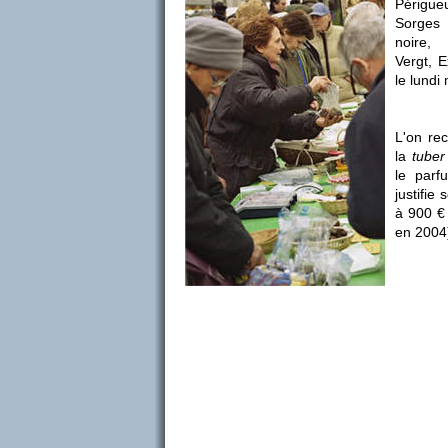
Périgue
Sorges 
noire, 
Vergt, E
le lundi
L'on re
la
tube
le parf
justifie
à 900 € 
en 2004