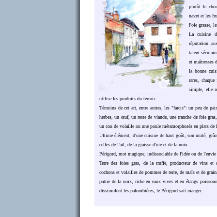
plutôt le chou
navet et les fr
l'oie grasse, le
La cuisine 
réputation au
talent séculair
et maîtresses 
la bonne cuis
rares, chaque
simple, elle r
utilise les produits du terroir.
Témoins de cet art, entre autres, les "farcis": un peu de pai
herbes, un œuf, un reste de viande, une tranche de foie gras,
un cou de volaille ou une poule métamorphosés en plats de h
Ultime élément, d'une cuisine de haut goût, son unité, grâ
celles de l'ail, de la graisse d'oie et de la noix.
Périgord, mot magique, indissociable de l'idée ou de l'envie
Terre des foies gras, de la truffe, producteur de vins et 
cochons et volailles de pommes de terre, de maïs et de grain
patrie de la noix, riche en eaux vives et en étangs poisso
dissimulent les palombières, le Périgord sait manger.