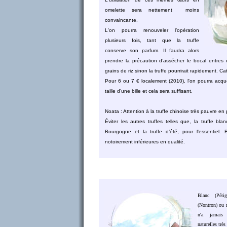
omelette sera nettement moins
convaincante.
L'on pourra renouveler l’opération
plusieurs fois, tant que la truffe
conserve son parfum. Il faudra alors
prendre la précaution d’assécher le bocal entres
grains de riz sinon la truffe pourrirait rapidement. C
Pour 6 ou 7 € localement (2010), l'on pourra acquér
taille d’une bille et cela sera suffisant.
Noata : Attention à la truffe chinoise très pauvre en
Éviter les autres truffes telles que, la truffe blan
Bourgogne et la truffe d’été, pour l'essentiel.
notoirement inférieures en qualité.
Blanc (Périg
(Nontron) ou 
n'a jamais 
naturelles trè