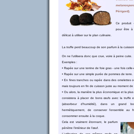
melanospor
Périgord).
Ce produit 
pour être à 
délicat à utiliser sur le plan culinaire.
La truffe perd beaucoup de son parfum à la cuisson
On ne l’utilisera donc que crue, voire à peine cuite.
Exemples :
• Rapée sur une terrine de foie gras - une fois celle-c
• Rapée sur une simple purée de pommes de terre.
• En fines tranches ou rapée dans des omelettes
mais toujours en fin de cuisson juste au moment de s
• Ou alors, la manière la plus économique et la plus ef
consistera à placer de bons œufs avec la truffe e
(absorbeur d'humidité), dans un grand b
hermétiquement, de conserver l'ensemble au f
consommer ensuite à la coque.
Cela est vraiment étonnant, le parfum
pénètre l’intérieur de l’œuf.
L'utilisation de ces mêmes œufs en