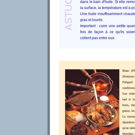
dans le bain d'huile. Si elle re
la surface, la température est à po
Une huile insuffisamment chaude
gras et lourds.
Important : cuire une petite quan
fois de façon à ce qu'ils soien
collent pas entre eux.
Blanc (Pér
(Nontron
Périgord
condition
Son ordin
lard et l
fruits, da
grasse, les
La cuisin
réputatio
qu'au talen
fermières 