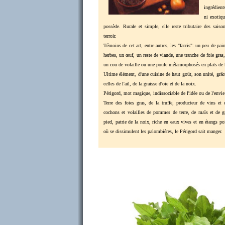
ingrédient
ni exotiqu
possède. Rurale et simple, elle reste tributaire des saiso
terroir.
Témoins de cet art, entre autres, les "farcis": un peu de pai
herbes, un œuf, un reste de viande, une tranche de foie gras,
un cou de volaille ou une poule métamorphosés en plats de h
Ultime élément, d'une cuisine de haut goût, son unité, grâ
celles de l'ail, de la graisse d'oie et de la noix.
Périgord, mot magique, indissociable de l'idée ou de l'envie
Terre des foies gras, de la truffe, producteur de vins et 
cochons et volailles de pommes de terre, de maïs et de g
pied, patrie de la noix, riche en eaux vives et en étangs 
où se dissimulent les palombières, le Périgord sait manger.