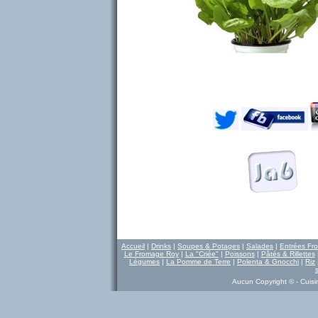
Accueil
|
Drinks
|
Soupes & Potages
|
Salades
|
Entrées Fro
Le Fromage Roy
|
La "Criée"
|
Poissons
|
Pâtés & Rillettes
Légumes
|
La Pomme de Terre
|
Polenta & Gnocchi
|
Riz
Aucun Copyright © - Cuisine