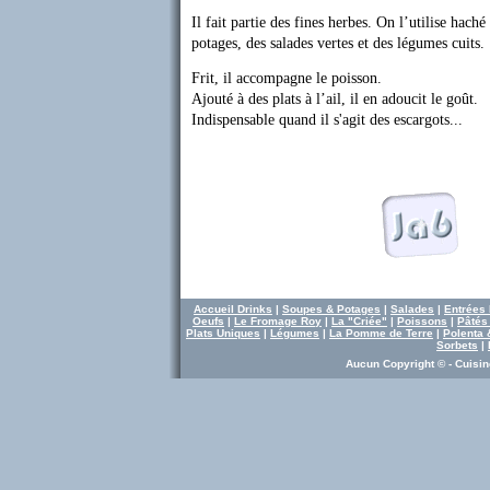
Il fait partie des fines herbes. On l’utilise hach
potages, des salades vertes et des légumes cuits.
Frit, il accompagne le poisson.
Ajouté à des plats à l’ail, il en adoucit le goût.
Indispensable quand il s'agit des escargots...
Accueil
Drinks
|
Soupes & Potages
|
Salades
|
Entrées 
Oeufs
|
Le Fromage Roy
|
La "Criée"
|
Poissons
|
Pâtés 
Plats Uniques
|
Légumes
|
La Pomme de Terre
|
Polenta 
Sorbets
|
Aucun Copyright © - Cuisine 